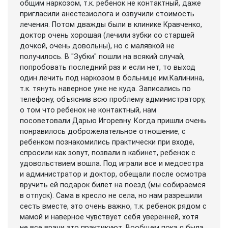
общим наркозом, т.к. ребенок не контактный, даже
пригласили анестезиолога и озвучили стоимость
лечения. Потом дважды были в клинике Кравченко,
доктор очень хорошая (лечили зубки со старшей
дочкой, очень довольны), но с малявкой не
получилось. В "Зубки" пошли на всякий случай,
попробовать последний раз и если нет, то выход
один лечить под наркозом в больнице им.Калинина,
т.к. тянуть наверное уже не куда. Записались по
телефону, объяснив всю проблему администратору,
о том что ребенок не контактный, нам
посоветовали Дарью Игоревну. Когда пришли очень
понравилось доброжелательное отношение, с
ребенком познакомились практически при входе,
спросили как зовут, позвали в кабинет, ребенок с
удовольствием вошла. Под играли все и медсестра
и администратор и доктор, обещали после осмотра
вручить ей подарок билет на поезд (мы собираемся
в отпуск). Сама в кресло не села, но нам разрешили
сесть вместе, это очень важно, т.к. ребенок рядом с
мамой и наверное чувствует себя уверенней, хотя
не все врачи это практикуют. Вообщем пока я была