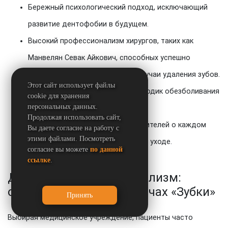
Бережный психологический подход, исключающий
развитие дентофобии в будущем.
Высокий профессионализм хирургов, таких как
Манвелян Севак Айкович, способных успешно
провести даже стационарные случаи удаления зубов.
Этот сайт использует файлы
Использование современных методик обезболивания
cookie для хранения
персональных данных.
и качественных материалов.
Продолжая использовать сайт,
Подробное информирование родителей о каждом
Вы даете согласие на работу с
этими файлами. Посмотреть
этапе процедуры и последующем уходе.
согласие вы можете
по данной
ссылке
.
Доверие и профессионализм:
отзывы о клинике и врачах «Зубки»
Выбирая медицинское учреждение, пациенты часто