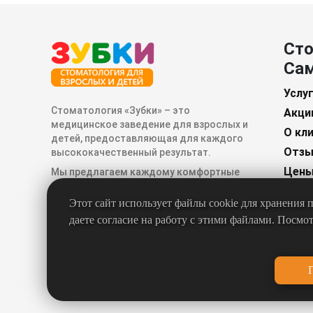
Сто
Са
Услу
Стоматология «Зубки» – это
Акци
медицинское заведение для взрослых и
О кл
детей, предоставляющая для каждого
Отз
высококачественный результат.
Цен
Мы предлагаем каждому комфортные
условия лечения по выгодной
Конт
стоимости.
Этот сайт использует файлы cookie для хранения
Пом
даете согласие на работу с этими файлами. Посмо
Серт
Вака
Стат