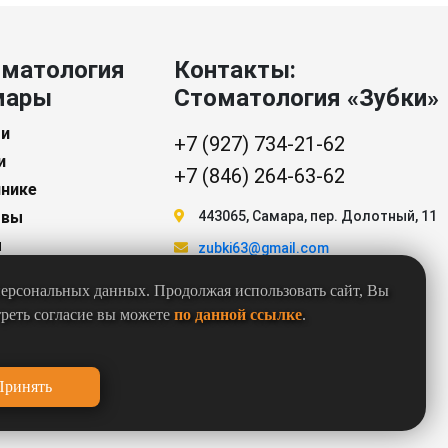
матология
Контакты:
мары
Стоматология «Зубки»
ги
+7 (927) 734-21-62
и
+7 (846) 264-63-62
инике
ывы
443065
,
Самара
,
пер. Долотный, 11
ы
zubki63@gmail.com
акты
Пн-Пт 08:00-20:00
 персональных данных. Продолжая использовать сайт, Вы
ощь
Сб-Вс 08:00-14:00
треть согласие вы можете
по данной ссылке
.
ификаты
нсии
ьи