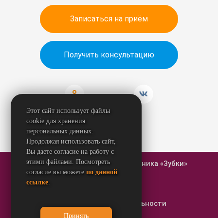
Записаться на приём
Получить консультацию
Этот сайт использует файлы
cookie для хранения
персональных данных.
Продолжая использовать сайт,
Вы даете согласие на работу с
этими файлами. Посмотреть
© 2026 Стоматологическая клиника «Зубки»
согласие вы можете
по данной
ссылке
.
Карта сайта
Политика конфиденциальности