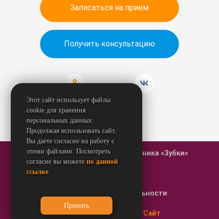
Записаться на приём
Получить консультацию
Этот сайт использует файлы
cookie для хранения
персональных данных.
Продолжая использовать сайт,
Вы даете согласие на работу с
этими файлами. Посмотреть
© 2026 Стоматологическая клиника «Зубки»
согласие вы можете
по данной
ссылке
.
Карта сайта
Политика конфиденциальности
Создание сайтов - РостСайт