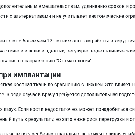
дополнительным вмешательствам, удлинению сроков и рос
ти с альтернативами и не учитывает анатомические огран
нтолог с более чем 12-летним опытом работы в хирургич
частичной и полной адентии, регулярно ведет клиническ
ование по направлению "Стоматология".
 при имплантации
ягкая костная ткань по сравнению с нижней. Это влияет н
е. В ряде случаев врачу требуется дополнительная подго
 пазух. Если кости недостаточно, может понадобиться си
нный путь к результату, но зато ниже риск перегрузки и 
ать эстетику особенно тщательно, потому что линия улыб