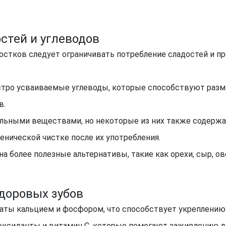
стей и углеводов
ростков следует ограничивать потребление сладостей и п
ыстро усваиваемые углеводы, которые способствуют разм
в.
льными веществами, но некоторые из них также содержат
енической чистке после их употребления.
на более полезные альтернативы, такие как орехи, сыр, о
доровых зубов
гаты кальцием и фосфором, что способствует укреплению
оксиданты и витамин C, которые помогают заживлению д