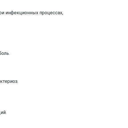
ри инфекционных процессах,
боль.
ктериоз.
ий.