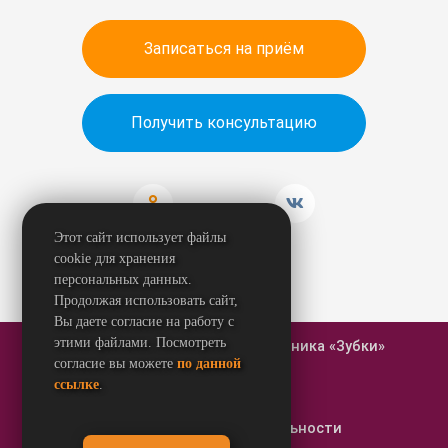
Записаться на приём
Получить консультацию
Этот сайт использует файлы
cookie для хранения
персональных данных.
Продолжая использовать сайт,
Вы даете согласие на работу с
этими файлами. Посмотреть
© 2026 Стоматологическая клиника «Зубки»
согласие вы можете
по данной
ссылке
.
Карта сайта
Политика конфиденциальности