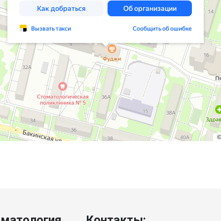
матология
Контакты: